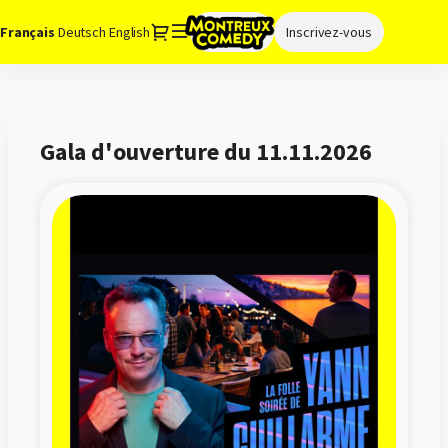
Dialogue
Langue
Français
Deutsch
English
Connexion
Inscrivez-vous
courante
Montreux
Comedy
-
Gala d'ouverture du 11.11.2026
Ventes
de
billets
en
ligne