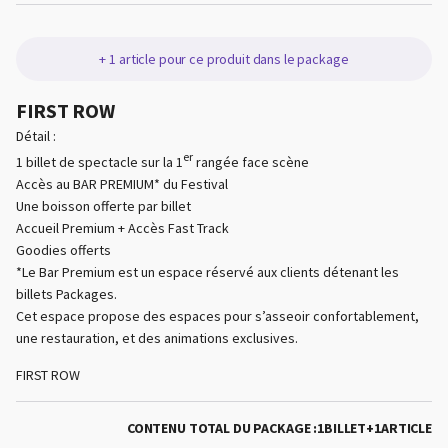
+
1
article
pour ce produit dans le package
FIRST ROW
FIRST
ROW
Détail :
er
1 billet de spectacle sur la 1
rangée face scène
Accès au BAR PREMIUM* du Festival
Une boisson offerte par billet
Accueil Premium + Accès Fast Track
Goodies offerts
*Le Bar Premium est un espace réservé aux clients détenant les
billets Packages.
Cet espace propose des espaces pour s’asseoir confortablement,
une restauration, et des animations exclusives.
FIRST ROW
CONTENU TOTAL DU PACKAGE :
1
BILLET
+
1
ARTICLE