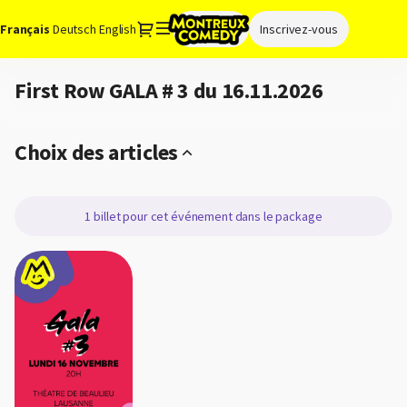
Définition
Dialogue
Langue
Français
Deutsch
English
Connexion
Inscrivez-vous
du
courante
package
[First
First Row GALA # 3 du 16.11.2026
First
Row
Row
GALA
GALA
#
#
Choix des articles
3
3
du
du
16.11.2026]
16.11.2026
-
1
billet
pour cet événement dans le package
Montreux
Comedy
GALA
#
3