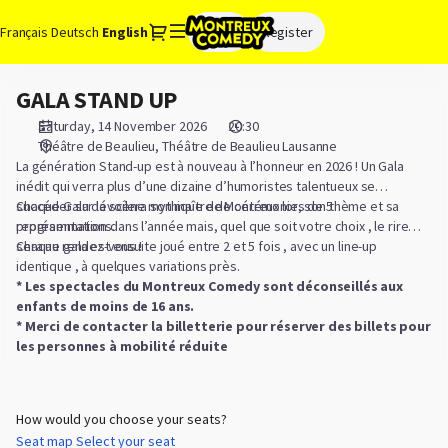
Seat
Dialog
Français
Deutsch
Current
English
Sign in
Register
selection
Language
[Théâtre
de
GALA STAND UP
GALA
Beaulieu
STAND
Lausanne
Saturday, 14 November 2026
20:30
UP
|
Théâtre de Beaulieu
Théâtre de Beaulieu Lausanne
14.11.2026
La génération Stand-up est à nouveau à l’honneur en 2026 ! Un Gala
inédit qui verra plus d’une dizaine d’humoristes talentueux se
-
succéder sur la scène mythique de Montreux lors de 5
Chaque Gala dévoilera son maître de cérémonie, son thème et sa
20:30
représentations.
programmation dans l’année mais, quel que soit votre choix , le rire
|
sera au rendez-vous !
Chaque gala est ensuite joué entre 2 et 5 fois , avec un line-up
GALA
identique , à quelques variations près.
STAND
* Les spectacles du Montreux Comedy sont déconseillés aux
UP]
enfants de moins de 16 ans.
-
* Merci de contacter la billetterie pour réserver des billets pour
Montreux
les personnes à mobilité réduite
Comedy
How would you choose your seats?
Seat map
Select your seat