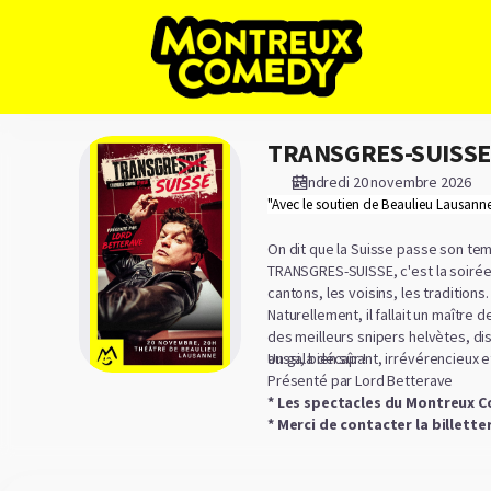
Choix
des
places
sur
le
plan
TRANSGRES-SUISSE
TRANSGRES-
[Théâtre
SUISSE
de
vendredi 20 novembre 2026
Beaulieu
"Avec le soutien de Beaulieu Lausann
Lausanne
On dit que la Suisse passe son temp
|
TRANSGRES-SUISSE, c'est la soirée 
20.11.2026
cantons, les voisins, les traditions…
-
Naturellement, il fallait un maître
20:00
des meilleurs snipers helvètes, di
|
aussi, bien sûr !
Un gala décapant, irrévérencieux et
TRANSGRES-
Présenté par Lord Betterave
SUISSE]
* Les spectacles du Montreux C
-
* Merci de contacter la billette
Montreux
Comedy