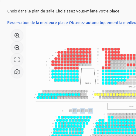
Choix dans le plan de salle
Choisissez vous-même votre place
Réservation de la meilleure place
Obtenez automatiquement la meilleu
Choix
dans
le
plan
de
salle