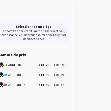
Sélectionnez un siège
Le nombre de billets est limité à 10 par client pour
cette séance. Veuillez vous assurer de ne pas laisser
de places isolées.
Gamme de prix
CARRE OR
CHF 79.– - CHF 99.–
CATEGORIE 1
CHF 69.– - CHF 89.–
CATEGORIE 2
CHF 59.– - CHF 77.–