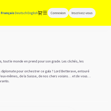
Dialogue
Langue
Français
Deutsch
English
Connexion
Inscrivez-vous
courante
e, tout le monde en prend pour son grade. Les clichés, les
ins diplomate pour orchestrer ce gala ? Lord Betterave, entouré
 d'eux-mêmes, de la Suisse, de nos chers voisins… et de vous
rantis.