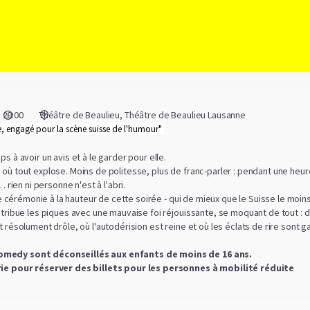
20:00
Théâtre de Beaulieu
Théâtre de Beaulieu Lausanne
e, engagé pour la scène suisse de l'humour"
s à avoir un avis et à le garder pour elle.
où tout explose. Moins de politesse, plus de franc-parler : pendant une heur
 rien ni personne n'est à l'abri.
 de cérémonie à la hauteur de cette soirée - qui de mieux que le Suisse le mo
stribue les piques avec une mauvaise foi réjouissante, se moquant de tout :
 résolument drôle, où l'autodérision est reine et où les éclats de rire sont ga
omedy sont déconseillés aux enfants de moins de 16 ans.
rie pour réserver des billets pour les personnes à mobilité réduite